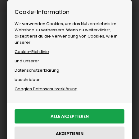
Kostenloser Versand ab
Cookie-Information
Wir verwenden Cookies, um das Nutzererlebnis im
Webshop zu verbessern. Wenn du weiterklickst,
akzeptierst du die Verwendung von Cookies, wie in
unserer
Cookie-Richtlinie
und unserer
Datenschutzerklärung
Herrenbekleidung
»
Marken
»
Anerkjendt
beschrieben.
Anerkjendt
Googles Datenschutzerklärung
Accessoires von Anerkjendt
Hemden von Anerkjendt
Ausgewählte Artikel