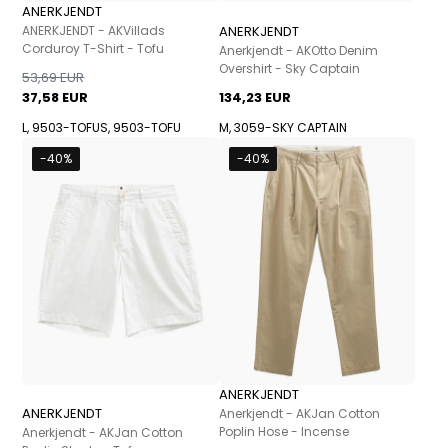
ANERKJENDT
ANERKJENDT - AKVillads
ANERKJENDT
Corduroy T-Shirt - Tofu
Anerkjendt - AKOtto Denim
Overshirt - Sky Captain
53,69 EUR
37,58 EUR
134,23 EUR
L, 9503-TOFU
S, 9503-TOFU
M, 3059-SKY CAPTAIN
-40%
-40%
ANERKJENDT
ANERKJENDT
Anerkjendt - AKJan Cotton
Poplin Hose - Incense
Anerkjendt - AKJan Cotton