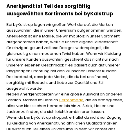
Anerkjendt ist Teil des sorgfältig
ausgewählten Sortiments bei byKalstrup
Bei byKalstrup legen wir großen Wert darauf, die Marken
auszuwählen, die in unser Universum aufgenommen werden.
Anerkjendt ist eine Marke, die wir mit Stolz in unser Sortiment
aufgenommen haben, weil sie unsere eigene Leidenschaft
für einzigartige und zeitlose Designs widerspiegelt, die
gleichzeitig einen modernen Twist haben. Wenn wir Kleidung
für unsere Kunden auswählen, geschieht das nicht nur nach
unserem eigenen Geschmack ? es basiert auch auf unserer
langjährigen Erfahrung mit den Wünschen unserer Kunden.
Das bedeutet, dass jede Marke, die du bei uns findest,
sorgfältig mit Bedacht und Liebe zur Qualität und Stil
ausgewählt wurde.
Neben Anerkjendt bieten wir eine große Auswahl an anderen
Fashion-Marken im Bereich
Herrenmode
, die es ermöglichen,
alles von klassischen Hemden bis hin zu Strick, Hosen und
Jacken zu finden, die sich leicht kombinieren lassen.
Wenn du bei byKalstrup shoppst, erhältst du nicht nur Zugang
zu Kleidung von Anerkjendt und ähnlichen Qualitätsmarken.
Du wirst auch Teil eines Universums, in dem wir immer das