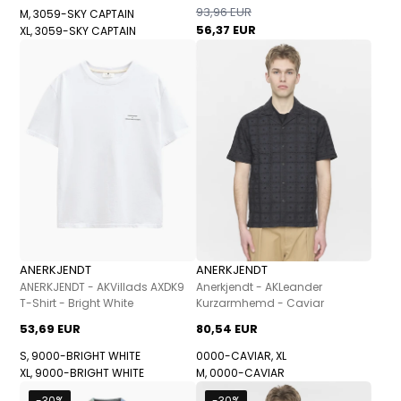
93,96 EUR
M, 3059-SKY CAPTAIN
56,37 EUR
XL, 3059-SKY CAPTAIN
ANERKJENDT
ANERKJENDT
ANERKJENDT - AKVillads AXDK9
Anerkjendt - AKLeander
T-Shirt - Bright White
Kurzarmhemd - Caviar
53,69 EUR
80,54 EUR
S, 9000-BRIGHT WHITE
0000-CAVIAR, XL
XL, 9000-BRIGHT WHITE
M, 0000-CAVIAR
-30%
-30%