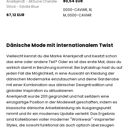
80,54 EUR
Anerkjendt - AKSune Chenille
Strick - Estate Blue
0000-CAVIAR, XL
67,12 EUR
M, 0000-CAVIAR
Dänische Mode mit internationalem Twist
Vielleicht kennst du die Marke Anerkjendt und besitzt schon
das eine oder andere Teil? Oder es ist das erste Mal, dass du
wirklich damit in Berührung kommst. Bei byKalstrup hast du auf
jeden Fall die Möglichkeit, in eine Auswahl an Kleidung der
dänischen Modemarke einzutauchen und deine Garderobe
mit einer Kombination aus dänischer Designtradition und
globaler Inspiration zu aktualisieren.
Anerkjendt wurde 2011 gegründet und hat seitdem eine
einzigartige Position in der Modewelt geschaffen, indem es
klassische dänische Arbeitskleidung als Ausgangspunkt
nimmt und ihr ein modernes Update verleiht. Das Ergebnis
sind Kollektionen voller moderner "Workwear"-inspirierter
Styles, die sowohl funktional als auch optisch überzeugen.