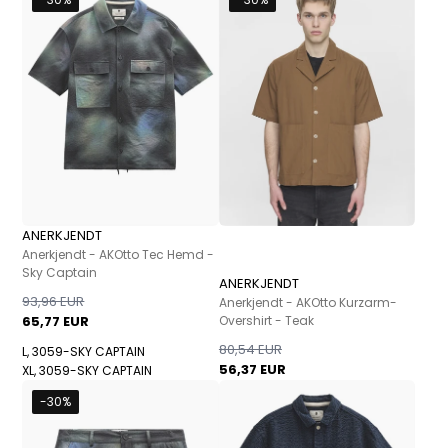
ANERKJENDT
Anerkjendt - AKOtto Tec Hemd -
Sky Captain
ANERKJENDT
93,96 EUR
Anerkjendt - AKOtto Kurzarm-
65,77 EUR
Overshirt - Teak
80,54 EUR
L, 3059-SKY CAPTAIN
56,37 EUR
XL, 3059-SKY CAPTAIN
-30%