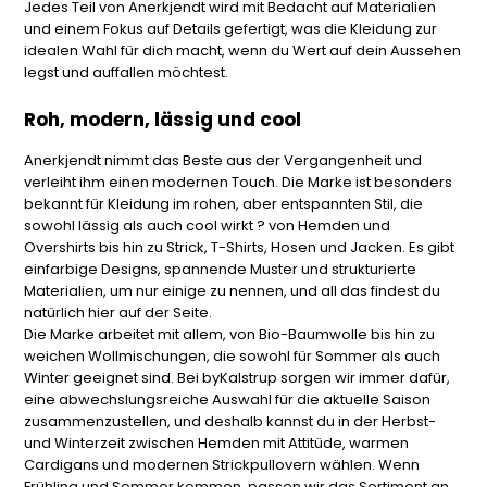
Jedes Teil von Anerkjendt wird mit Bedacht auf Materialien
und einem Fokus auf Details gefertigt, was die Kleidung zur
idealen Wahl für dich macht, wenn du Wert auf dein Aussehen
legst und auffallen möchtest.
Roh, modern, lässig und cool
Anerkjendt nimmt das Beste aus der Vergangenheit und
verleiht ihm einen modernen Touch. Die Marke ist besonders
bekannt für Kleidung im rohen, aber entspannten Stil, die
sowohl lässig als auch cool wirkt ? von Hemden und
Overshirts bis hin zu Strick, T-Shirts, Hosen und Jacken. Es gibt
einfarbige Designs, spannende Muster und strukturierte
Materialien, um nur einige zu nennen, und all das findest du
natürlich hier auf der Seite.
Die Marke arbeitet mit allem, von Bio-Baumwolle bis hin zu
weichen Wollmischungen, die sowohl für Sommer als auch
Winter geeignet sind. Bei byKalstrup sorgen wir immer dafür,
eine abwechslungsreiche Auswahl für die aktuelle Saison
zusammenzustellen, und deshalb kannst du in der Herbst-
und Winterzeit zwischen Hemden mit Attitüde, warmen
Cardigans und modernen Strickpullovern wählen. Wenn
Frühling und Sommer kommen, passen wir das Sortiment an,