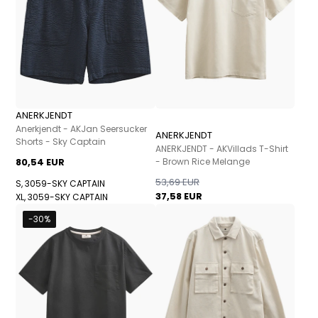
ANERKJENDT
Anerkjendt - AKJan Seersucker
ANERKJENDT
Shorts - Sky Captain
ANERKJENDT - AKVillads T-Shirt
80,54 EUR
- Brown Rice Melange
53,69 EUR
S, 3059-SKY CAPTAIN
37,58 EUR
XL, 3059-SKY CAPTAIN
-30%