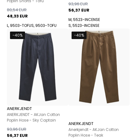
Poplin Shorts - Tofu
93,96 EUR
80,54 EUR
56,37 EUR
48,33 EUR
M, 5523-INCENSE
L, 9503-TOFU
S, 9503-TOFU
S, 5523-INCENSE
-40%
-40%
ANERKJENDT
ANERKJENDT - AKJan Cotton
Poplin Hose - Sky Captain
ANERKJENDT
93,96 EUR
Anerkjendt - AKJan Cotton
56,37 EUR
Poplin Hose - Teak