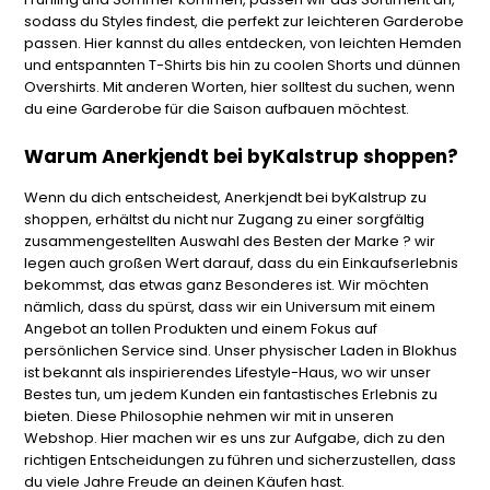
sodass du Styles findest, die perfekt zur leichteren Garderobe
passen. Hier kannst du alles entdecken, von leichten Hemden
und entspannten T-Shirts bis hin zu coolen Shorts und dünnen
Overshirts. Mit anderen Worten, hier solltest du suchen, wenn
du eine Garderobe für die Saison aufbauen möchtest.
Warum Anerkjendt bei byKalstrup shoppen?
Wenn du dich entscheidest, Anerkjendt bei byKalstrup zu
shoppen, erhältst du nicht nur Zugang zu einer sorgfältig
zusammengestellten Auswahl des Besten der Marke ? wir
legen auch großen Wert darauf, dass du ein Einkaufserlebnis
bekommst, das etwas ganz Besonderes ist. Wir möchten
nämlich, dass du spürst, dass wir ein Universum mit einem
Angebot an tollen Produkten und einem Fokus auf
persönlichen Service sind. Unser physischer Laden in Blokhus
ist bekannt als inspirierendes Lifestyle-Haus, wo wir unser
Bestes tun, um jedem Kunden ein fantastisches Erlebnis zu
bieten. Diese Philosophie nehmen wir mit in unseren
Webshop. Hier machen wir es uns zur Aufgabe, dich zu den
richtigen Entscheidungen zu führen und sicherzustellen, dass
du viele Jahre Freude an deinen Käufen hast.