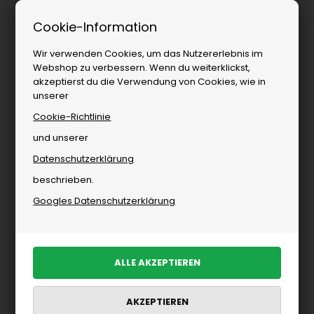
1–3 Tage Lieferung
Cookie-Information
Wir verwenden Cookies, um das Nutzererlebnis im
Webshop zu verbessern. Wenn du weiterklickst,
akzeptierst du die Verwendung von Cookies, wie in
unserer
Cookie-Richtlinie
und unserer
Datenschutzerklärung
Marken
»
Herren
»
Selected
»
Shorts von Selected
beschrieben.
Shorts von Selected
Googles Datenschutzerklärung
PRODUKTE FILTERN