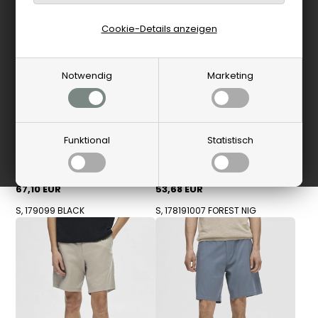
Cookie-Details anzeigen
Notwendig
Marketing
Funktional
Statistisch
Selected
Selected
Selected - Slim Regular Finn
Selected - SLHRegular Brody
Flex Shorts - Black
Linen Shorts - Forest Night
67,10 EUR
53,68 EUR
S, 179099 BLACK
S, 178191007 FOREST NIG