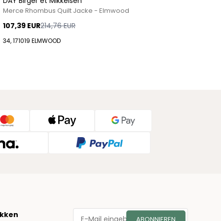
DAY Birger et Mikkelsen
Merce Rhombus Quilt Jacke - Elmwood
107,39 EUR
214,76 EUR
34, 171019 ELMWOOD
økken