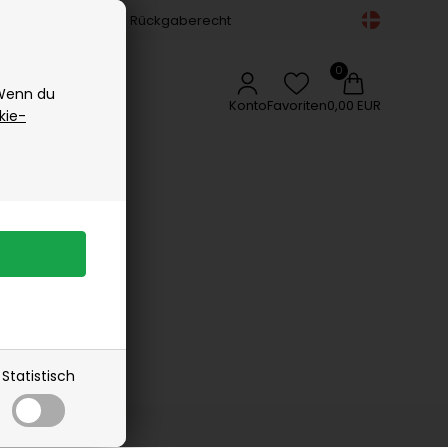
Gesichtspflege
14-tägiges Rückgaberecht
Vipp
Körperpflege
Vissevasse
Zubehör
Delikatessen
Woods Copenhagen
 Wenn du
Appetizers
Konto
Favoriten
0,00 EUR
kie-
Gewürze
Kaffee, Tee & Sirup
rangebot
Lakritz
Schokolade
Öle
lsen
kelsen
Statistisch