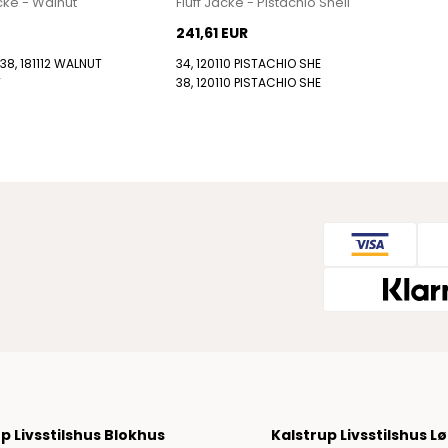
ke - Walnut
Fluff Jacke - Pistachio Shell
480 Sneakers von New Balance
241,61 EUR
574 Sneakers von New Balance
38, 181112 WALNUT
34, 120110 PISTACHIO SHE
997 Sneakers von New Balance
T
38, 120110 PISTACHIO SHE
Sale
Parajumpers
Accessoires
Elliot Jacken
Jayden Jacken
Perfect Weste
Ugo Jacken
Paul & Shark
Paul Smith
Playboy Footwear
Rains
Accessoires von Rains
p Livsstilshus Blokhus
Kalstrup Livsstilshus L
Jacken von Rains für Herren