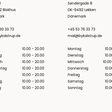
3
Søndergade 8
Regenjacken von Rains für Herren
2 Blokhus
DK-9492 Løkken
Taschen von Rains für Herren
rk
Dänemark
Replay
Revolution
30 33 73
+45 53 76 33 73
Sebago
kalstrup.de
mail@bykalstrup.de
Selected
Alle anzeigen
10.00 - 20.00
Montag
10.0
Blazer von Selected
g
10.00 - 20.00
Dienstag
10.0
Hemden von Selected
ch
10.00 - 20.00
Mittwoch
10.00
Hosen von Selected
stag
10.00 - 20.00
Donnerstag
10.0
Overshirts von Selected
10.00 - 20.00
Freitag
10.0
Poloshirts
g
10.00 - 20.00
Samstag
10.0
Schuhe von Selected
g
10.00 - 20.00
Sonntag
10.0
Shorts von Selected
Strick von Selected
Timberland