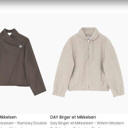
Sweatshirts von Mads Nørgaard
T-Shirts von Mads Nørgaard
MCS Marlboro Classics
Hemden von MCS Marlboro Classics
Jeans von MCS Marlboro Classics
Poloshirts von MCS Marlboro Classics
T-Shirts von MCS Marlboro
Mos Mosh Gallery
Accessoires von Mos Mosh Gallery
Blazer von Mos Mosh Gallery
Hemden von Mos Mosh Gallery
Overshirts von Mos Mosh Gallery
Sweatshirts von Mos Mosh Gallery
T-Shirts von Mos Mosh Gallery
Mikkelsen
DAY Birger et Mikkelsen
New Balance
ikkelsen - Ramsey Double
Day Birger et Mikkelsen - Wilem Modern
2002 Sneakers