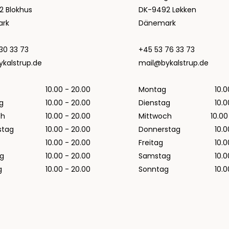
Regenjacken von Rains für Herren
2 Blokhus
DK-9492 Løkken
Taschen von Rains für Herren
rk
Dänemark
Replay
30 33 73
+45 53 76 33 73
Revolution
kalstrup.de
mail@bykalstrup.de
Sebago
Selected
10.00 - 20.00
Montag
10.0
Alle anzeigen
g
10.00 - 20.00
Dienstag
10.0
Blazer von Selected
ch
10.00 - 20.00
Mittwoch
10.00
Hemden von Selected
stag
10.00 - 20.00
Donnerstag
10.0
Hosen von Selected
10.00 - 20.00
Freitag
10.0
Overshirts von Selected
g
10.00 - 20.00
Samstag
10.0
Poloshirts
g
10.00 - 20.00
Sonntag
10.0
Schuhe von Selected
Shorts von Selected
Strick von Selected
Timberland