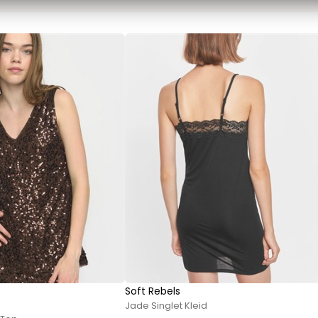
Sweatshirts von Mads Nørgaard
T-Shirts von Mads Nørgaard
MCS Marlboro Classics
Hemden von MCS Marlboro Classics
Jeans von MCS Marlboro Classics
Poloshirts von MCS Marlboro Classics
T-Shirts von MCS Marlboro
Mos Mosh Gallery
Accessoires von Mos Mosh Gallery
Blazer von Mos Mosh Gallery
Hemden von Mos Mosh Gallery
Overshirts von Mos Mosh Gallery
Sweatshirts von Mos Mosh Gallery
T-Shirts von Mos Mosh Gallery
Soft Rebels
New Balance
Jade Singlet Kleid
2002 Sneakers