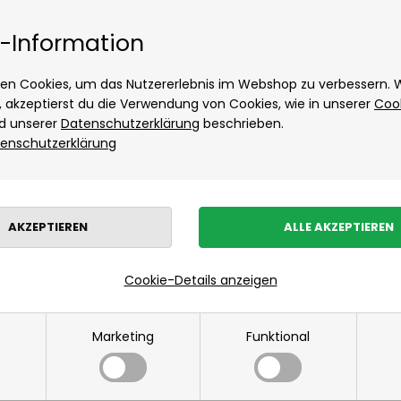
Tage Lieferung
Kostenloser Versand ab
Hést
-Information
Hugo Boss
Accessoires von Hugo Boss
en Cookies, um das Nutzererlebnis im Webshop zu verbessern.
Hemden von Hugo Boss
t, akzeptierst du die Verwendung von Cookies, wie in unserer
Coo
d unserer
Datenschutzerklärung
beschrieben.
Jack & Jones
enschutzerklärung
Neuheiten
Damen
Herrenbekleidung
Kinder
Wohnen
Sonde
JBS
Kalstrup
Les Deux
Marken
»
Damen
»
Soft Rebels
»
Tops
Hemden von Les Deux
Hoodie von Les Deux
Tops
Cookie-Details anzeigen
Hose von Les Deux
Mads Nørgaard
Marketing
Funktional
Accessoires von Mads Nørgaard für Herren
Hemden von Mads Nørgaard
Overshirts von Mads Nørgaard