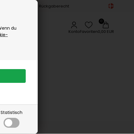
Gesichtspflege
14-tägiges Rückgaberecht
Vipp
Körperpflege
Vissevasse
Zubehör
Delikatessen
Woods Copenhagen
 Wenn du
Appetizers
Konto
Favoriten
0,00 EUR
kie-
Gewürze
Kaffee, Tee & Sirup
rangebot
Lakritz
Schokolade
Öle
Statistisch