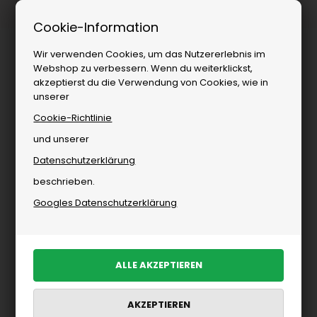
1–3 Tage Lieferung
Cookie-Information
Wir verwenden Cookies, um das Nutzererlebnis im
Webshop zu verbessern. Wenn du weiterklickst,
akzeptierst du die Verwendung von Cookies, wie in
unserer
Cookie-Richtlinie
und unserer
Datenschutzerklärung
Marken
»
Damen
»
ELSK
»
Hosen von ELSK
beschrieben.
Hosen von ELSK
Googles Datenschutzerklärung
PRODUKTE FILTERN