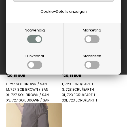
Cookie-Details anzeigen
Notwendig
Marketing
Funktional
Statistisch
Elsk
Elsk
Elsk - Drift Womens Hose - Soil
Elsk - Ease Womens Hose -
Brown/Sand
Ecru/Earth
120,81 EUR
120,81 EUR
L, 727 SOIL BROWN / SAN
L, 723 ECRU/EARTH
M, 727 SOIL BROWN / SAN
S, 723 ECRU/EARTH
XL, 727 SOIL BROWN / SAN
XL, 723 ECRU/EARTH
XS, 727 SOIL BROWN / SAN
XXL, 723 ECRU/EARTH