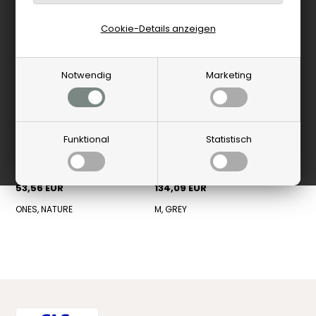
Cookie-Details anzeigen
Notwendig
Marketing
Funktional
Statistisch
Karmameju
Karmameju
Karmameju - Buff
BATHROBE MOUNT EVEREST DARK
Trockenbürste - Nature
GR
53,56 EUR
134,09 EUR
ONES, NATURE
M, GREY