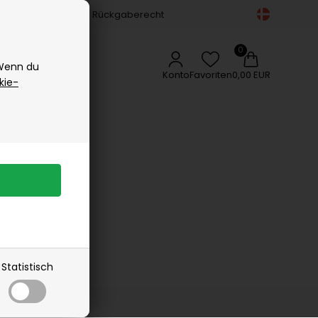
Gesichtspflege
14-tägiges Rückgaberecht
Vipp
Körperpflege
Vissevasse
Zubehör
Delikatessen
Woods Copenhagen
 Wenn du
Appetizers
Konto
Favoriten
0,00 EUR
kie-
Gewürze
Kaffee, Tee & Sirup
rangebot
Lakritz
Schokolade
Öle
Statistisch