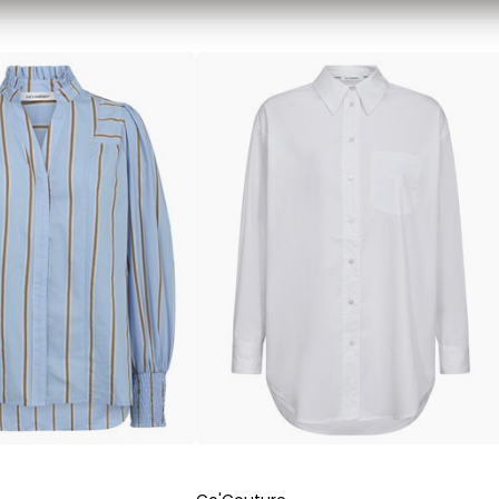
Sweatshirts von Mads Nørgaard
T-Shirts von Mads Nørgaard
MCS Marlboro Classics
Hemden von MCS Marlboro Classics
Jeans von MCS Marlboro Classics
Poloshirts von MCS Marlboro Classics
T-Shirts von MCS Marlboro
Mos Mosh Gallery
Accessoires von Mos Mosh Gallery
Blazer von Mos Mosh Gallery
Hemden von Mos Mosh Gallery
Overshirts von Mos Mosh Gallery
Sweatshirts von Mos Mosh Gallery
T-Shirts von Mos Mosh Gallery
New Balance
2002 Sneakers