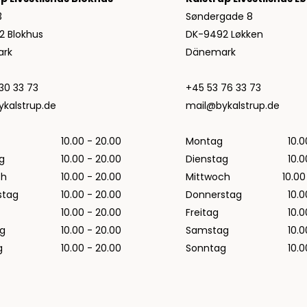
T-Shirts von Woodbird
3
Søndergade 8
2 Blokhus
DK-9492 Løkken
Halo
rk
Dänemark
NN07
Wood Wood
30 33 73
+45 53 76 33 73
kalstrup.de
mail@bykalstrup.de
10.00 - 20.00
Montag
10.0
g
10.00 - 20.00
Dienstag
10.0
ch
10.00 - 20.00
Mittwoch
10.00
stag
10.00 - 20.00
Donnerstag
10.0
10.00 - 20.00
Freitag
10.0
g
10.00 - 20.00
Samstag
10.0
g
10.00 - 20.00
Sonntag
10.0