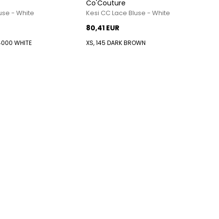
Co'Couture
Regenjacken von Rains für Herren
use - White
Kesi CC Lace Bluse - White
Taschen von Rains für Herren
80,41 EUR
Replay
4000 WHITE
XS, 145 DARK BROWN
Revolution
Sebago
Selected
Alle anzeigen
Blazer von Selected
Hemden von Selected
Hosen von Selected
Overshirts von Selected
Poloshirts
Schuhe von Selected
Shorts von Selected
Strick von Selected
Timberland