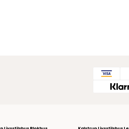
Tommy Hilfiger
Alle anzeigen
Hemden von Tommy Hilfiger
Hoodies von Tommy Hilfiger
Jeans von Tommy Hilfiger
Poloshirts von Tommy Hilfiger
Strick von Tommy Hilfiger
Sweatshirts von Tommy Hilfiger
T-Shirts von Tommy Hilfiger
Ubr
Woodbird
Accessoires von Woodbird für Herren
Alle anzeigen
Hemden von Woodbird
Jeans von Woodbird
Shorts von Woodbird
Sweatshirts von Woodbird
p Livsstilshus Blokhus
Kalstrup Livsstilshus L