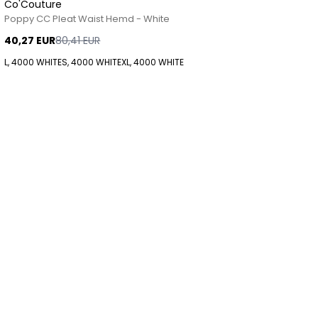
Co'Couture
Poppy CC Pleat Waist Hemd - White
40,27 EUR
80,41 EUR
L, 4000 WHITE
S, 4000 WHITE
XL, 4000 WHITE