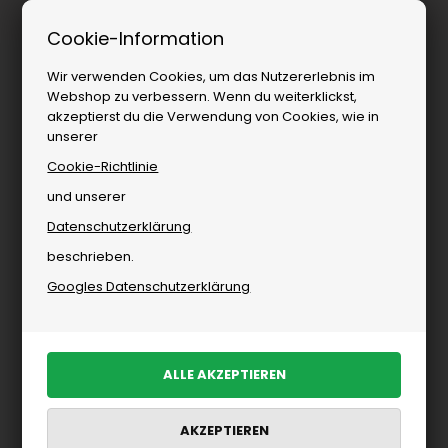
1–3 Tage Lieferung
Cookie-Information
Wir verwenden Cookies, um das Nutzererlebnis im
Webshop zu verbessern. Wenn du weiterklickst,
akzeptierst du die Verwendung von Cookies, wie in
unserer
Cookie-Richtlinie
und unserer
Datenschutzerklärung
Marken
»
Damen
»
Glerups
»
Stiefel von Glerups für Damen
beschrieben.
Stiefel von Glerups für Damen
Googles Datenschutzerklärung
PRODUKTE FILTERN