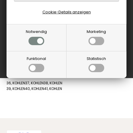
Cookie-Details anzeigen
Notwendig
Marketing
Funktional
Statistisch
Glerups
Niedriger Stiefel - Anthrazit
87,25 EUR
36, KOHLEN
37, KOHLEN
38, KOHLEN
39, KOHLEN
40, KOHLEN
41, KOHLEN