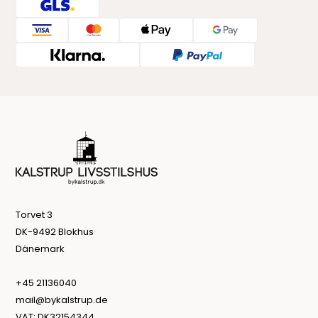
Torvet 3
DK-9492 Blokhus
Dänemark
+45 21136040
mail@bykalstrup.de
VAT: DK32154344