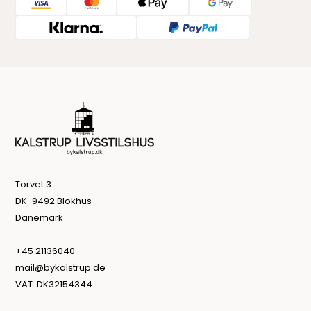
Torvet 3
DK-9492 Blokhus
Dänemark
+45 21136040
mail@bykalstrup.de
VAT: DK32154344