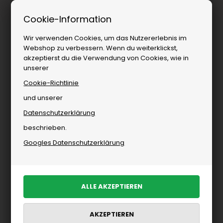
1–3 Tage Lieferung
Cookie-Information
Wir verwenden Cookies, um das Nutzererlebnis im
Webshop zu verbessern. Wenn du weiterklickst,
akzeptierst du die Verwendung von Cookies, wie in
unserer
Cookie-Richtlinie
und unserer
Datenschutzerklärung
Herrenbekleidung
»
Marken
»
Mads Nørgaard
»
Sweatshirts von Mad
beschrieben.
Sweatshirts von Mads Nørgaard
Googles Datenschutzerklärung
PRODUKTE FILTERN
-40%
-50%