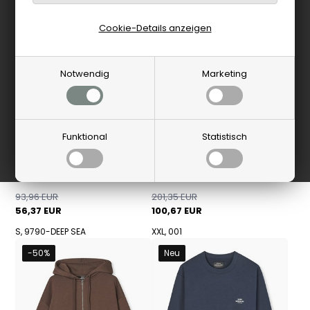
Cookie-Details anzeigen
Notwendig
Marketing
Funktional
Statistisch
MADS NØRGAARD MEN
Mads Nørgaard - Standard
Mads Nørgaard
Crew Logo Sweatshirt - Deep
Sea
Adam Argyle Strik - Black
93,96 EUR
201,35 EUR
56,37 EUR
100,67 EUR
S, 9790-DEEP SEA
XXL, 001
-50%
Neu