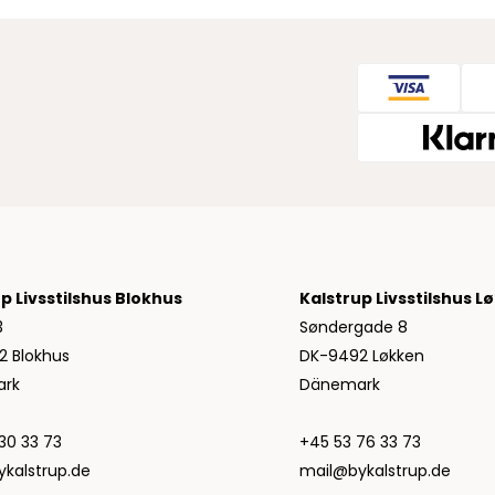
Tommy Hilfiger
Alle anzeigen
Hemden von Tommy Hilfiger
Hoodies von Tommy Hilfiger
Jeans von Tommy Hilfiger
Poloshirts von Tommy Hilfiger
Strick von Tommy Hilfiger
Sweatshirts von Tommy Hilfiger
T-Shirts von Tommy Hilfiger
Ubr
p Livsstilshus Blokhus
Kalstrup Livsstilshus L
Woodbird
3
Søndergade 8
Accessoires von Woodbird für Herren
2 Blokhus
DK-9492 Løkken
Alle anzeigen
rk
Dänemark
Hemden von Woodbird
Jeans von Woodbird
30 33 73
+45 53 76 33 73
Shorts von Woodbird
kalstrup.de
mail@bykalstrup.de
Sweatshirts von Woodbird