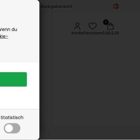
Gesichtspflege
14-tägiges Rückgaberecht
Vipp
Körperpflege
Vissevasse
Zubehör
Delikatessen
Woods Copenhagen
 Wenn du
Appetizers
Konto
Favoriten
0,00 EUR
kie-
Gewürze
Kaffee, Tee & Sirup
rangebot
Lakritz
Schokolade
Öle
Statistisch