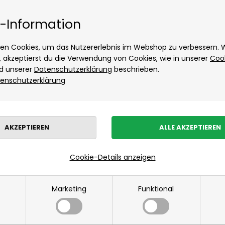
Tage Lieferung
Kostenloser Versand ab
Hést
-Information
Hugo Boss
Accessoires von Hugo Boss
en Cookies, um das Nutzererlebnis im Webshop zu verbessern.
Hemden von Hugo Boss
t, akzeptierst du die Verwendung von Cookies, wie in unserer
Coo
d unserer
Datenschutzerklärung
beschrieben.
Jack & Jones
enschutzerklärung
Neuheiten
Damen
Herrenbekleidung
Kinder
Wohnen
Sonde
JBS
Kalstrup
Les Deux
Marken
»
Damen
»
Moon boot
Hemden von Les Deux
Hoodie von Les Deux
Moon boot
Cookie-Details anzeigen
Hose von Les Deux
Mads Nørgaard
Marketing
Funktional
Accessoires von Mads Nørgaard für Herren
Hemden von Mads Nørgaard
Overshirts von Mads Nørgaard