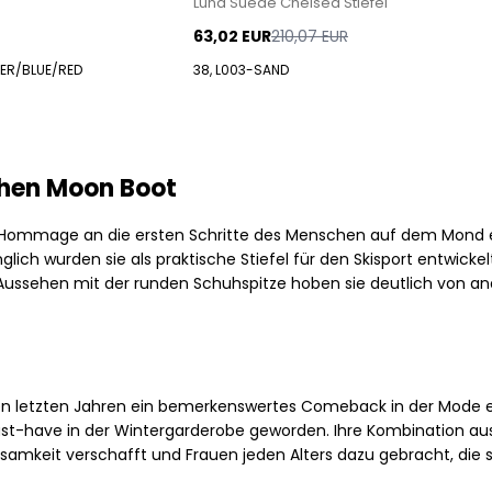
Luna Suede Chelsea Stiefel
480 Sneakers von New Balance
63,02 EUR
210,07 EUR
574 Sneakers von New Balance
VER/BLUE/RED
38, L003-SAND
997 Sneakers von New Balance
Sale
Parajumpers
Accessoires
chen Moon Boot
Elliot Jacken
Jayden Jacken
 Hommage an die ersten Schritte des Menschen auf dem Mond ein
ich wurden sie als praktische Stiefel für den Skisport entwick
Perfect Weste
s Aussehen mit der runden Schuhspitze hoben sie deutlich von a
Ugo Jacken
Paul & Shark
Paul Smith
Playboy Footwear
en letzten Jahren ein bemerkenswertes Comeback in der Mode 
Rains
 Must-have in der Wintergarderobe geworden. Ihre Kombination 
Accessoires von Rains
ksamkeit verschafft und Frauen jeden Alters dazu gebracht, d
Jacken von Rains für Herren