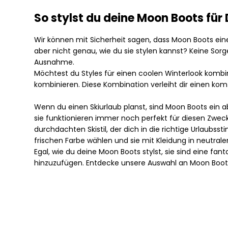
T-Shirts von JDY
T-Shirts von JDY
Regenjacken von Rains für Herren
So stylst du deine Moon Boots fü
Westen von JDY
Westen von JDY
Taschen von Rains für Herren
JJXX
JJXX
Wir können mit Sicherheit sagen, dass Moon Boots ein
Replay
aber nicht genau, wie du sie stylen kannst? Keine Sorg
Blazer von JJXX
Blazer von JJXX
Revolution
Ausnahme.
Blusen von JJXX
Blusen von JJXX
Sebago
Möchtest du Styles für einen coolen Winterlook kombi
Hemden von JJXX
Hemden von JJXX
Selected
kombinieren. Diese Kombination verleiht dir einen kom
Hosen von JJXX
Hosen von JJXX
Alle anzeigen
Jacken von JJXX
Jacken von JJXX
Wenn du einen Skiurlaub planst, sind Moon Boots ein a
Blazer von Selected
Jeans von JJXX
Jeans von JJXX
sie funktionieren immer noch perfekt für diesen Zwec
Hemden von Selected
JJXX Mary von JJXX
JJXX Mary von JJXX
durchdachten Skistil, der dich in die richtige Urlaubss
Hosen von Selected
frischen Farbe wählen und sie mit Kleidung in neutral
Strick von JJXX
Strick von JJXX
Overshirts von Selected
Egal, wie du deine Moon Boots stylst, sie sind eine fa
Sweatshirts von JJXX
Sweatshirts von JJXX
Poloshirts
hinzuzufügen. Entdecke unsere Auswahl an Moon Boots f
Tops von JJXX
Tops von JJXX
Schuhe von Selected
T-Shirts von JJXX
T-Shirts von JJXX
Shorts von Selected
Strick von Selected
Karmamia Copenhagen
Karmamia Copenhagen
Blusen von Karmamia Copenhagen
Blusen von Karmamia Copenhagen
Timberland
Hemden von Karmamia Copenhagen
Hemden von Karmamia Copenhagen