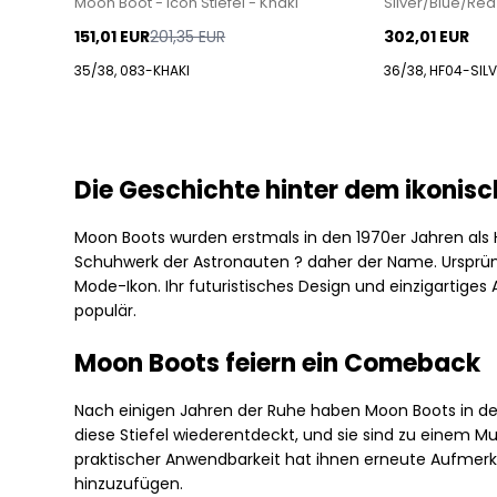
Moon Boot - Icon Stiefel - Khaki
Silver/Blue/Red
Skianzüge
Skianzüge
480 Sneakers von New Balance
151,01 EUR
201,35 EUR
302,01 EUR
574 Sneakers von New Balance
Goldfield & banks
Goldfield & banks
35/38, 083-KHAKI
36/38, HF04-SIL
997 Sneakers von New Balance
Havaianas
Havaianas
Sale
Hést
Hést
Parajumpers
Strick von Hést
Strick von Hést
Accessoires
Die Geschichte hinter dem ikonis
JDY
JDY
Elliot Jacken
Blazer von JDY
Blazer von JDY
Jayden Jacken
Moon Boots wurden erstmals in den 1970er Jahren als
Blusen von JDY
Blusen von JDY
Schuhwerk der Astronauten ? daher der Name. Ursprüngl
Perfect Weste
Hemden von JDY
Hemden von JDY
Mode-Ikon. Ihr futuristisches Design und einzigartige
Ugo Jacken
Hosen von JDY
Hosen von JDY
populär.
Paul & Shark
Jacken von JDY
Jacken von JDY
Moon Boots feiern ein Comeback
Jeans von JDY
Jeans von JDY
Paul Smith
Kleider
Kleider
Playboy Footwear
Nach einigen Jahren der Ruhe haben Moon Boots in d
Shorts von JDY
Shorts von JDY
Rains
diese Stiefel wiederentdeckt, und sie sind zu einem
Strick von JDY
Strick von JDY
Accessoires von Rains
praktischer Anwendbarkeit hat ihnen erneute Aufmer
Sweatshirts von JDY
Sweatshirts von JDY
hinzuzufügen.
Jacken von Rains für Herren