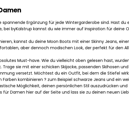
Regenjacken von Rains für Herren
r Damen
Taschen von Rains für Herren
e spannende Ergänzung für jede Wintergarderobe sind. Hast du ei
Replay
e, bei byKalstrup kannst du wie immer auf Inspiration für deine 
Revolution
Sebago
nieren, kannst du deine Moon Boots mit einer Skinny Jeans, ein
Selected
fortablen, aber dennoch modischen Look, der perfekt für den Allt
Alle anzeigen
bsolutes Must-have. Wie du vielleicht oben gelesen hast, wurden 
Blazer von Selected
k. Trage sie mit einer schicken Skijacke, passenden Skihosen 
Hemden von Selected
timmung versetzt. Möchtest du ein Outfit, bei dem die Stiefel wi
Hosen von Selected
en Farben kombinieren ? zum Beispiel schwarze Jeans und ein weiß
Overshirts von Selected
ntastische Möglichkeit, deinen persönlichen Stil auszudrücken un
Poloshirts
ür Damen hier auf der Seite und lass sie zu deinen neuen Liebl
Schuhe von Selected
Shorts von Selected
Strick von Selected
Timberland