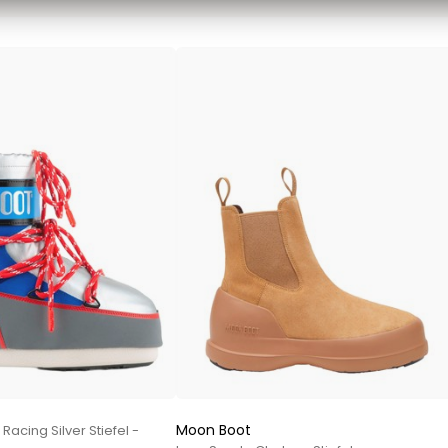
Sweatshirts von Mads Nørgaard
T-Shirts von Mads Nørgaard
MCS Marlboro Classics
Hemden von MCS Marlboro Classics
Jeans von MCS Marlboro Classics
Poloshirts von MCS Marlboro Classics
T-Shirts von MCS Marlboro
Mos Mosh Gallery
Accessoires von Mos Mosh Gallery
Blazer von Mos Mosh Gallery
Hemden von Mos Mosh Gallery
Overshirts von Mos Mosh Gallery
Sweatshirts von Mos Mosh Gallery
T-Shirts von Mos Mosh Gallery
New Balance
Moon Boot
acing Silver Stiefel -
2002 Sneakers