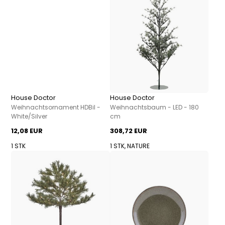
House Doctor
House Doctor
Weihnachtsornament HDBil -
Weihnachtsbaum - LED - 180
White/Silver
cm
12,08 EUR
308,72 EUR
1 STK
1 STK, NATURE