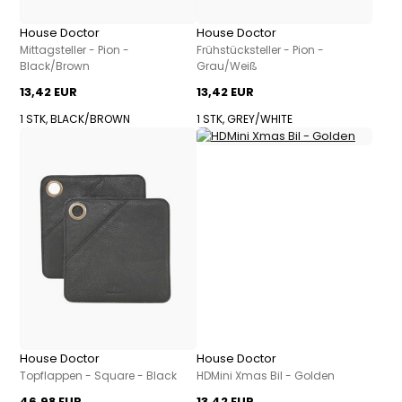
House Doctor
House Doctor
Mittagsteller - Pion -
Frühstücksteller - Pion -
Black/Brown
Grau/Weiß
13,42 EUR
13,42 EUR
1 STK, BLACK/BROWN
1 STK, GREY/WHITE
House Doctor
House Doctor
Topflappen - Square - Black
HDMini Xmas Bil - Golden
46,98 EUR
13,42 EUR