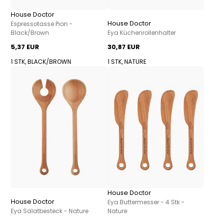
House Doctor
House Doctor
Espressotasse Pion -
Black/Brown
Eya Küchenrollenhalter
5,37 EUR
30,87 EUR
1 STK, BLACK/BROWN
1 STK, NATURE
House Doctor
House Doctor
Eya Buttermesser - 4 Stk -
Eya Salatbesteck - Nature
Nature