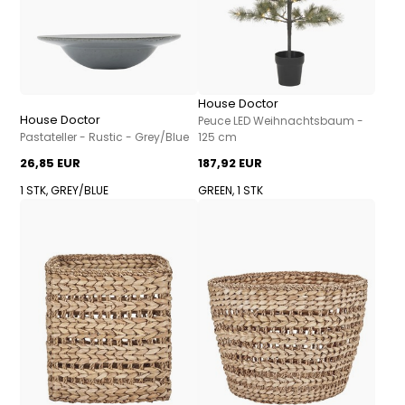
House Doctor
House Doctor
Peuce LED Weihnachtsbaum -
Pastateller - Rustic - Grey/Blue
125 cm
26,85 EUR
187,92 EUR
1 STK, GREY/BLUE
GREEN, 1 STK