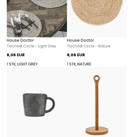
House Doctor
House Doctor
Tischset Circle - Light Grey
Tischset Circle - Nature
8,06 EUR
8,06 EUR
1 STK, LIGHT GREY
1 STK, NATURE