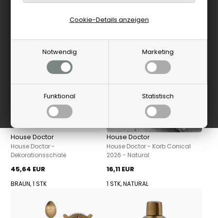
Cookie-Details anzeigen
Neu
Neu
Notwendig
Marketing
Funktional
Statistisch
House Doctor
House Doctor
House Doctor -
House Doctor - Korb Conical
Dekorationsschale
2026 - Natural
45,64 EUR
16,11 EUR
BRAUN, 1 STK
1 STK, NATURAL