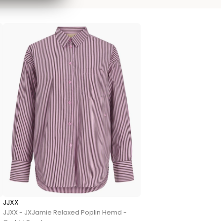
JJXX
JJXX - JXJamie Relaxed Poplin Hemd -