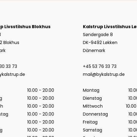
Tommy Hilfiger
Alle anzeigen
Hemden von Tommy Hilfiger
p Livsstilshus Blokhus
Kalstrup Livsstilshus L
Hoodies von Tommy Hilfiger
Jeans von Tommy Hilfiger
3
Søndergade 8
Poloshirts von Tommy Hilfiger
2 Blokhus
DK-9492 Løkken
Strick von Tommy Hilfiger
rk
Dänemark
Sweatshirts von Tommy Hilfiger
T-Shirts von Tommy Hilfiger
30 33 73
+45 53 76 33 73
kalstrup.de
mail@bykalstrup.de
Ubr
Woodbird
10.00 - 20.00
Montag
10.0
Accessoires von Woodbird für Herren
g
10.00 - 20.00
Dienstag
10.0
Alle anzeigen
ch
10.00 - 20.00
Mittwoch
10.00
Hemden von Woodbird
stag
10.00 - 20.00
Donnerstag
10.0
Jeans von Woodbird
10.00 - 20.00
Freitag
10.0
Shorts von Woodbird
g
10.00 - 20.00
Samstag
10.0
Sweatshirts von Woodbird