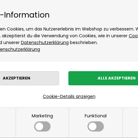
Tage Lieferung
Kostenloser Versand ab
Hést
-Information
Hugo Boss
Accessoires von Hugo Boss
en Cookies, um das Nutzererlebnis im Webshop zu verbessern.
Hemden von Hugo Boss
t, akzeptierst du die Verwendung von Cookies, wie in unserer
Coo
d unserer
Datenschutzerklärung
beschrieben.
Jack & Jones
enschutzerklärung
Neuheiten
Damen
Herrenbekleidung
Kinder
Wohnen
Sonde
JBS
Kalstrup
Les Deux
Marken
»
Damen
»
JJXX
»
Hemden von JJXX
Hemden von Les Deux
Hoodie von Les Deux
Hemden von JJXX
Cookie-Details anzeigen
Hose von Les Deux
Mads Nørgaard
Marketing
Funktional
Accessoires von Mads Nørgaard für Herren
Hemden von Mads Nørgaard
Overshirts von Mads Nørgaard