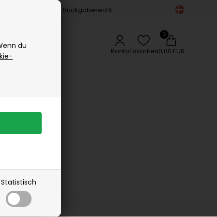
Gesichtspflege
14-tägiges Rückgaberecht
Vipp
Körperpflege
Vissevasse
Zubehör
Delikatessen
Woods Copenhagen
 Wenn du
Appetizers
Konto
Favoriten
0,00 EUR
kie-
Gewürze
Kaffee, Tee & Sirup
rangebot
Lakritz
Schokolade
Öle
Statistisch