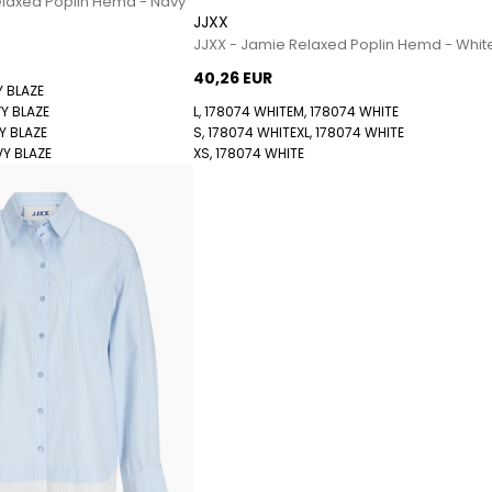
elaxed Poplin Hemd - Navy
JJXX
480 Sneakers von New Balance
JJXX - Jamie Relaxed Poplin Hemd - Whit
574 Sneakers von New Balance
40,26 EUR
997 Sneakers von New Balance
Y BLAZE
Sale
Y BLAZE
L, 178074 WHITE
M, 178074 WHITE
Y BLAZE
S, 178074 WHITE
XL, 178074 WHITE
Parajumpers
VY BLAZE
XS, 178074 WHITE
Accessoires
Elliot Jacken
Jayden Jacken
Perfect Weste
Ugo Jacken
Paul & Shark
Paul Smith
Playboy Footwear
Rains
Accessoires von Rains
Jacken von Rains für Herren