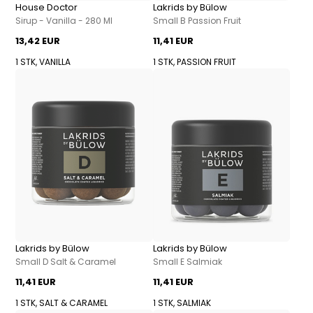
House Doctor
Lakrids by Bülow
Sirup - Vanilla - 280 Ml
Small B Passion Fruit
13,42 EUR
11,41 EUR
1 STK, VANILLA
1 STK, PASSION FRUIT
Lakrids by Bülow
Lakrids by Bülow
Small D Salt & Caramel
Small E Salmiak
11,41 EUR
11,41 EUR
1 STK, SALT & CARAMEL
1 STK, SALMIAK