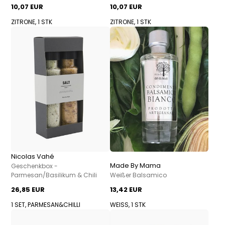
10,07 EUR
10,07 EUR
ZITRONE, 1 STK
ZITRONE, 1 STK
Nicolas Vahé
Made By Mama
Geschenkbox -
Parmesan/Basilikum & Chili
Weißer Balsamico
26,85 EUR
13,42 EUR
1 SET, PARMESAN&CHILLI
WEISS, 1 STK