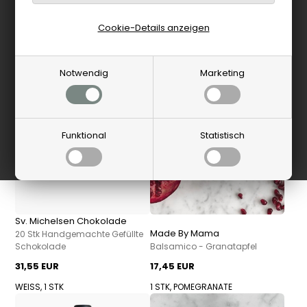
PRODUKTE FILTERN
Cookie-Details anzeigen
Notwendig
Marketing
Funktional
Statistisch
Sv. Michelsen Chokolade
Made By Mama
20 Stk Handgemachte Gefüllte
Schokolade
Balsamico - Granatapfel
31,55 EUR
17,45 EUR
WEISS, 1 STK
1 STK, POMEGRANATE