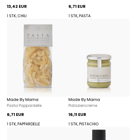
13,42 EUR
6,71 EUR
1 STK, CHILI
1 STK, PASTA
Made By Mama
Made By Mama
Pasta Pappardelle
Pistaziencreme
6,71 EUR
16,11 EUR
1 STK, PAPPARDELLE
1 STK, PISTACHIO