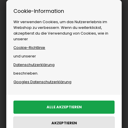
Kostenloser Versand ab
Cookie-Information
Wir verwenden Cookies, um das Nutzererlebnis im
Webshop zu verbessern. Wenn du weiterklickst,
akzeptierst du die Verwendung von Cookies, wie in
unserer
Cookie-Richtlinie
und unserer
Datenschutzerklärung
Wohnen
»
Delikatessen
beschrieben.
Delikatessen
Googles Datenschutzerklärung
Appetizers
Gewürze
Kaffee, Tee & Sirup
Lakritz
Ausgewählte Artikel