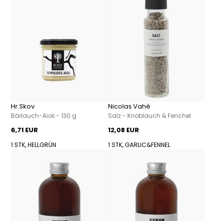
Hr.Skov
Nicolas Vahé
Bärlauch-Aioli - 130 g
Salz - Knoblauch & Fenchel
6,71 EUR
12,08 EUR
1 STK, HELLGRÜN
1 STK, GARLIC&FENNEL