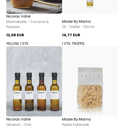
Nicolas Vahé
Made By Mama
Marmelade - Coconut &
Passion
Öl - Trüffel - 100 ml
12,08 EUR
14,77 EUR
YELLOW, 1 STK
1 STK, TRÜFFEL
Nicolas Vahé
Made By Mama
Olivenöl - Chili
Pasta Fidanzati