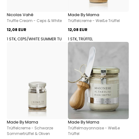
Nicolas Vahé
Made By Mama
Truffle Cream - Ceps & White
Trüffelcreme - Weiße Trüffel
12,08 EUR
12,08 EUR
1 STK, CEPS/WHITE SUMMER TU
1 STK, TRÜFFEL
Made By Mama
Made By Mama
Trüffelcreme - Schwarze
Trüffelmayonnaise - Weiße
Sommertrüffel & Oliven
Trüffel