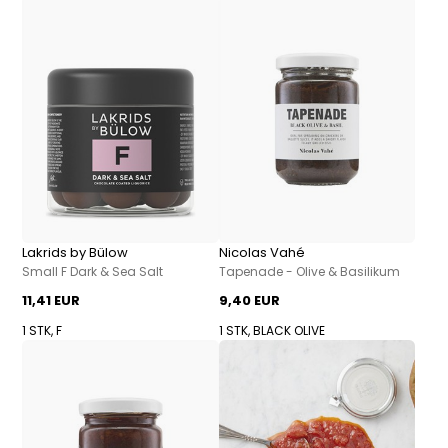
Lakrids by Bülow
Nicolas Vahé
Small F Dark & Sea Salt
Tapenade - Olive & Basilikum
11,41 EUR
9,40 EUR
1 STK, F
1 STK, BLACK OLIVE