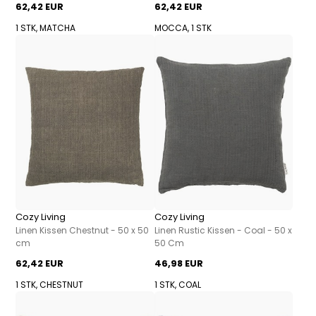
62,42 EUR
62,42 EUR
1 STK, MATCHA
MOCCA, 1 STK
Cozy Living
Cozy Living
Linen Kissen Chestnut - 50 x 50
Linen Rustic Kissen - Coal - 50 x
cm
50 Cm
62,42 EUR
46,98 EUR
1 STK, CHESTNUT
1 STK, COAL