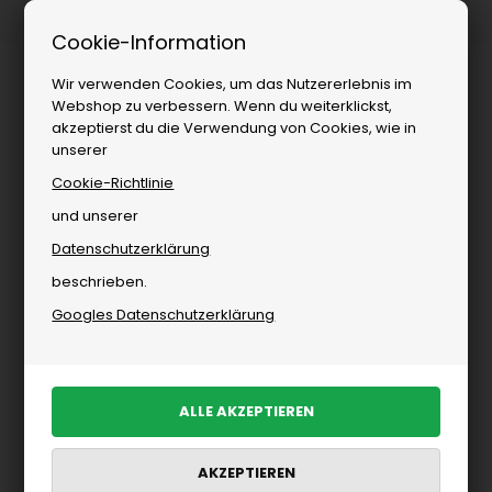
1–3 Tage Lieferung
Cookie-Information
Wir verwenden Cookies, um das Nutzererlebnis im
Webshop zu verbessern. Wenn du weiterklickst,
akzeptierst du die Verwendung von Cookies, wie in
unserer
Cookie-Richtlinie
und unserer
Datenschutzerklärung
Marken
»
Wohnen
»
Cozy Living
beschrieben.
Cozy Living
Googles Datenschutzerklärung
Ausgewählte Artikel
PRODUKTE FILTERN