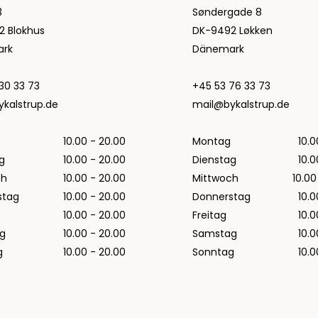
Tommy Hilfiger
3
Søndergade 8
Alle anzeigen
2 Blokhus
DK-9492 Løkken
Hemden von Tommy Hilfiger
rk
Dänemark
Hoodies von Tommy Hilfiger
Jeans von Tommy Hilfiger
30 33 73
+45 53 76 33 73
Poloshirts von Tommy Hilfiger
kalstrup.de
mail@bykalstrup.de
Strick von Tommy Hilfiger
Sweatshirts von Tommy Hilfiger
10.00 - 20.00
Montag
10.0
T-Shirts von Tommy Hilfiger
g
10.00 - 20.00
Dienstag
10.0
ch
10.00 - 20.00
Mittwoch
10.00
Ubr
stag
10.00 - 20.00
Donnerstag
10.0
Woodbird
10.00 - 20.00
Freitag
10.0
Accessoires von Woodbird für Herren
g
10.00 - 20.00
Samstag
10.0
Alle anzeigen
g
10.00 - 20.00
Sonntag
10.0
Hemden von Woodbird
Jeans von Woodbird
Shorts von Woodbird
Sweatshirts von Woodbird