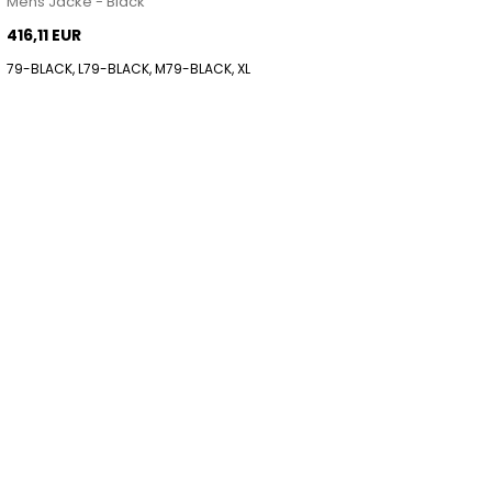
Mens Jacke - Black
416,11 EUR
79-BLACK, L
79-BLACK, M
79-BLACK, XL