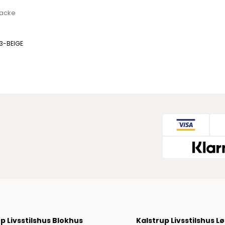
Regenjacken von Rains für Herren
Jacke
Taschen von Rains für Herren
Replay
33-BEIGE
Revolution
Sebago
Selected
Alle anzeigen
Blazer von Selected
Hemden von Selected
Hosen von Selected
Overshirts von Selected
Poloshirts
Schuhe von Selected
Shorts von Selected
Strick von Selected
Timberland
p Livsstilshus Blokhus
Kalstrup Livsstilshus L