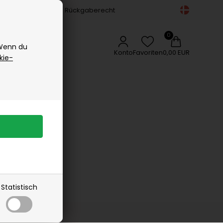
Gesichtspflege
14-tägiges Rückgaberecht
Vipp
Körperpflege
Vissevasse
Zubehör
Delikatessen
Woods Copenhagen
 Wenn du
Appetizers
Konto
Favoriten
0,00 EUR
kie-
Gewürze
Kaffee, Tee & Sirup
rangebot
Lakritz
Schokolade
Öle
Statistisch