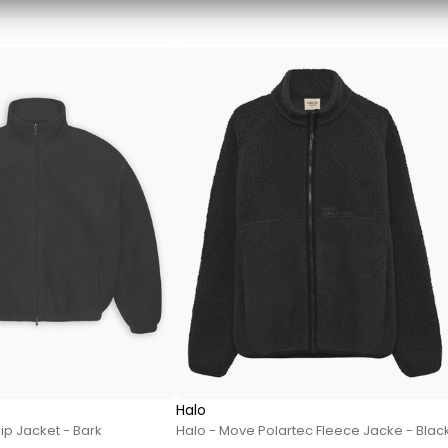
Sweatshirts von Mads Nørgaard
T-Shirts von Mads Nørgaard
MCS Marlboro Classics
Hemden von MCS Marlboro Classics
Jeans von MCS Marlboro Classics
Poloshirts von MCS Marlboro Classics
T-Shirts von MCS Marlboro
Mos Mosh Gallery
Accessoires von Mos Mosh Gallery
Blazer von Mos Mosh Gallery
Hemden von Mos Mosh Gallery
Overshirts von Mos Mosh Gallery
Sweatshirts von Mos Mosh Gallery
T-Shirts von Mos Mosh Gallery
Halo
New Balance
ip Jacket - Bark
Halo - Move Polartec Fleece Jacke - Blac
2002 Sneakers