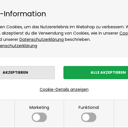
Tage Lieferung
Kostenloser Versand ab
Hést
-Information
Hugo Boss
Accessoires von Hugo Boss
en Cookies, um das Nutzererlebnis im Webshop zu verbessern.
Hemden von Hugo Boss
t, akzeptierst du die Verwendung von Cookies, wie in unserer
Coo
d unserer
Datenschutzerklärung
beschrieben.
Jack & Jones
enschutzerklärung
Neuheiten
Damen
Herrenbekleidung
Kinder
Wohnen
Sonde
JBS
Kalstrup
Les Deux
Herrenbekleidung
»
Oberbekleidung
»
Fleecejacken
Hemden von Les Deux
Hoodie von Les Deux
Fleecejacken für Herren
Cookie-Details anzeigen
Hose von Les Deux
Mads Nørgaard
Marketing
Funktional
Accessoires von Mads Nørgaard für Herren
Hemden von Mads Nørgaard
Overshirts von Mads Nørgaard