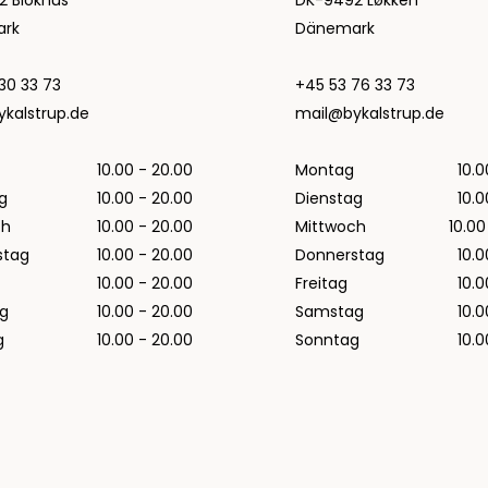
2 Blokhus
DK-9492 Løkken
Regenjacken von Rains für Herren
rk
Dänemark
Taschen von Rains für Herren
30 33 73
+45 53 76 33 73
Replay
kalstrup.de
mail@bykalstrup.de
Revolution
Sebago
10.00 - 20.00
Montag
10.0
Selected
g
10.00 - 20.00
Dienstag
10.0
Alle anzeigen
ch
10.00 - 20.00
Mittwoch
10.00
Blazer von Selected
stag
10.00 - 20.00
Donnerstag
10.0
Hemden von Selected
10.00 - 20.00
Freitag
10.0
Hosen von Selected
g
10.00 - 20.00
Samstag
10.0
Overshirts von Selected
g
10.00 - 20.00
Sonntag
10.0
Poloshirts
Schuhe von Selected
Shorts von Selected
Strick von Selected
Timberland