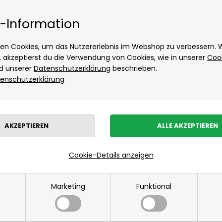
Tage Lieferung
Kostenloser Versand ab
Hést
-Information
Hugo Boss
Accessoires von Hugo Boss
en Cookies, um das Nutzererlebnis im Webshop zu verbessern.
Hemden von Hugo Boss
t, akzeptierst du die Verwendung von Cookies, wie in unserer
Coo
d unserer
Datenschutzerklärung
beschrieben.
Jack & Jones
enschutzerklärung
Neuheiten
Damen
Herrenbekleidung
Kinder
Wohnen
Sonde
JBS
Kalstrup
Les Deux
Marken
»
Maanesten
»
Armband von Maanesten
Hemden von Les Deux
Hoodie von Les Deux
Armband von Maaneste
Cookie-Details anzeigen
Hose von Les Deux
Mads Nørgaard
Marketing
Funktional
Accessoires von Mads Nørgaard für Herren
Hemden von Mads Nørgaard
Overshirts von Mads Nørgaard