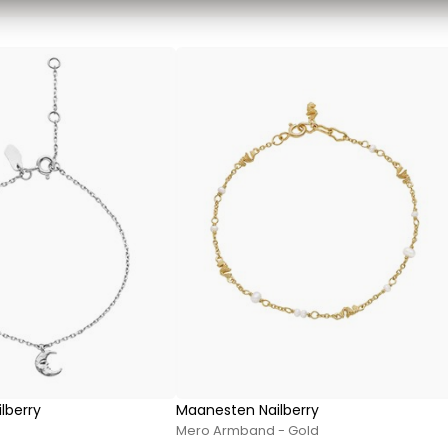
Sweatshirts von Mads Nørgaard
T-Shirts von Mads Nørgaard
MCS Marlboro Classics
Hemden von MCS Marlboro Classics
Jeans von MCS Marlboro Classics
Poloshirts von MCS Marlboro Classics
T-Shirts von MCS Marlboro
Mos Mosh Gallery
Accessoires von Mos Mosh Gallery
Blazer von Mos Mosh Gallery
Hemden von Mos Mosh Gallery
Overshirts von Mos Mosh Gallery
Sweatshirts von Mos Mosh Gallery
T-Shirts von Mos Mosh Gallery
lberry
Maanesten Nailberry
New Balance
Mero Armband - Gold
2002 Sneakers