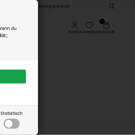
Gesichtspflege
14-tägiges Rückgaberecht
Vipp
Körperpflege
Vissevasse
Zubehör
Delikatessen
Woods Copenhagen
 Wenn du
Appetizers
Konto
Favoriten
0,00 EUR
kie-
Gewürze
Kaffee, Tee & Sirup
rangebot
Lakritz
Schokolade
Öle
n
Statistisch