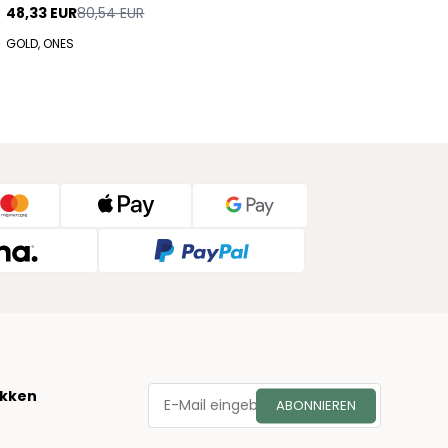
48,33 EUR
80,54 EUR
GOLD, ONES
økken